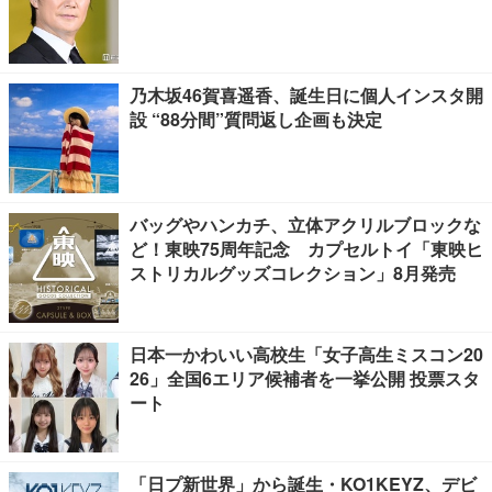
乃木坂46賀喜遥香、誕生日に個人インスタ開
設 “88分間”質問返し企画も決定
バッグやハンカチ、立体アクリルブロックな
ど！東映75周年記念 カプセルトイ「東映ヒ
ストリカルグッズコレクション」8月発売
日本一かわいい高校生「女子高生ミスコン20
26」全国6エリア候補者を一挙公開 投票スタ
ート
「日プ新世界」から誕生・KO1KEYZ、デビ