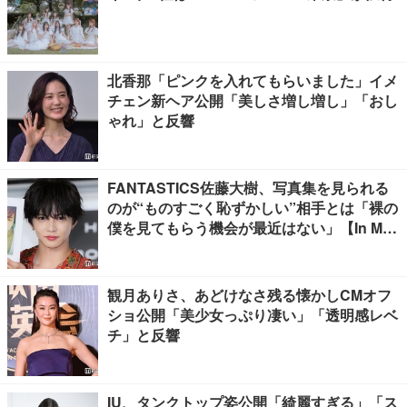
北香那「ピンクを入れてもらいました」イメ
チェン新ヘア公開「美しさ増し増し」「おし
ゃれ」と反響
FANTASTICS佐藤大樹、写真集を見られる
のが“ものすごく恥ずかしい”相手とは「裸の
僕を見てもらう機会が最近はない」【In Moti
on】
観月ありさ、あどけなさ残る懐かしCMオフ
ショ公開「美少女っぷり凄い」「透明感レベ
チ」と反響
IU、タンクトップ姿公開「綺麗すぎる」「ス