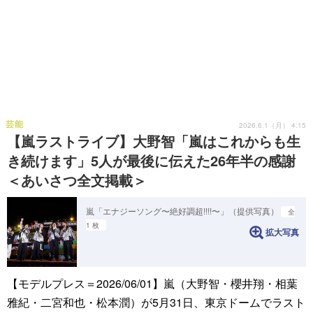
芸能
2026.6.1（月） 4:15
【嵐ラストライブ】大野智「嵐はこれからも生
き続けます」5人が最後に伝えた26年半の感謝
＜あいさつ全文掲載＞
嵐「エナジーソング〜絶好調超!!!!〜」（提供写真）
全
1 枚
拡大写真
【モデルプレス＝2026/06/01】嵐（大野智・櫻井翔・相葉
雅紀・二宮和也・松本潤）が5月31日、東京ドームでラスト