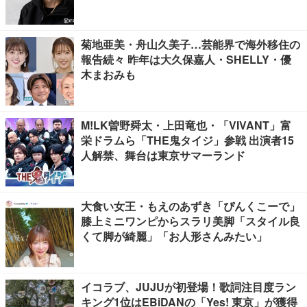
菊地亜美・舟山久美子…芸能界で海外移住の
報告続々 昨年は大久保嘉人・SHELLY・優
木まおみも
M!LK曽野舜太・上田竜也・「VIVANT」富
栄ドラムら「THE鬼タイジ」参戦 出演者15
人解禁、舞台は東京サマーランド
大食い女王・もえのあずき「ぴんくこーで」
膝上ミニワンピからスラリ美脚「スタイル良
くて脚が綺麗」「お人形さんみたい」
イコラブ、JUJUが初登場！歌詞注目度ラン
キング1位はEBiDANの「Yes! 東京」が獲得