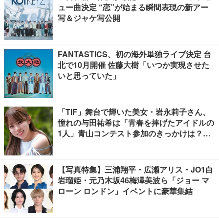
ュー曲決定 “恋”が始まる瞬間表現の新アー
写＆ジャケ写公開
FANTASTICS、初の海外単独ライブ決定 台
北で10月開催 佐藤大樹「いつか実現させた
いと思っていた」
「TIF」舞台で輝いた美女・岩永莉子さん、
憧れの与田祐希は「青春を捧げたアイドルの
1人」青山コンテスト参加のきっかけは？
【モデルプレスインタビュー】
【写真特集】三浦翔平・広瀬アリス・JO1白
岩瑠姫・元乃木坂46梅澤美波ら「ジョー マ
ローン ロンドン」イベントに豪華集結