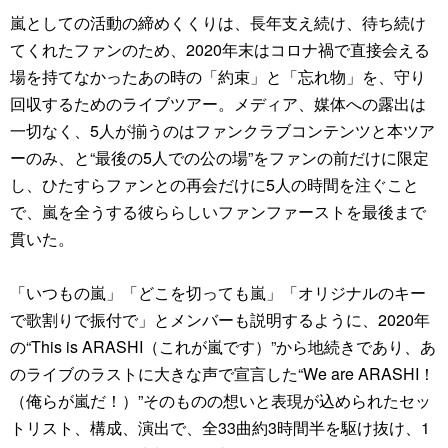
嵐としての活動の締めくくりは、⻑年⽀え続け、待ち続け
てくれたファンのため、2020年末はコロナ禍で直接会える
場を持てなかったあの時の「約束」と「忘れ物」を、守り
回収するためのライブツアー。メディア、媒体への露出は
⼀切なく、5⼈が揃うのはファンクラブコンテンツと本ツア
ーのみ、と“最後の5⼈での公の場”をファンの前だけに限定
し、ひたすらファンとの再会だけに5⼈の時間を注ぐこと
で、嵐を全うする彼ららしいファンファーストを最後まで
貫いた。
「いつもの嵐」「どこを切っても嵐」「オリジナルのキー
で歌割りで振付で」とメンバーも説明するように、2020年
の“This is ARASHI（これが嵐です）”から地続きであり、あ
のライブのラストに⼤きな声で宣⾔した“We are ARASHI！
（俺らが嵐だ！）”そのものの想いと表現が込められたセッ
トリスト、構成、演出で、全33曲約3時間半を駆け抜け、1