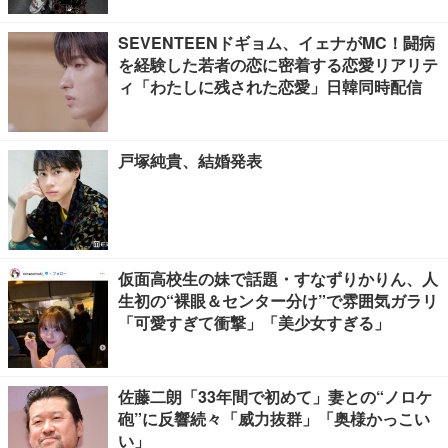
SEVENTEENドギョム、イェナがMC！闘病
を経験した若者の恋に密着する恋愛リアリテ
ィ「わたしに残された恋愛」日韓同時配信
戸塚純貴、結婚発表
仮面高校生の妹で話題・すなずりかりん、人
生初の“裸眼＆センター分け”で雰囲気ガラリ
「可愛すぎて衝撃」「美少女すぎる」
佐藤二朗「33年間で初めて」妻との“ノロケ
砲”に反響続々「威力抜群」「奥様かっこい
い」