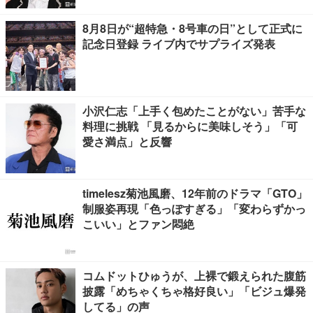
8月8日が“超特急・8号車の日”として正式に
記念日登録 ライブ内でサプライズ発表
小沢仁志「上手く包めたことがない」苦手な
料理に挑戦 「見るからに美味しそう」「可
愛さ満点」と反響
timelesz菊池風磨、12年前のドラマ「GTO」
制服姿再現「色っぽすぎる」「変わらずかっ
こいい」とファン悶絶
コムドットひゅうが、上裸で鍛えられた腹筋
披露「めちゃくちゃ格好良い」「ビジュ爆発
してる」の声