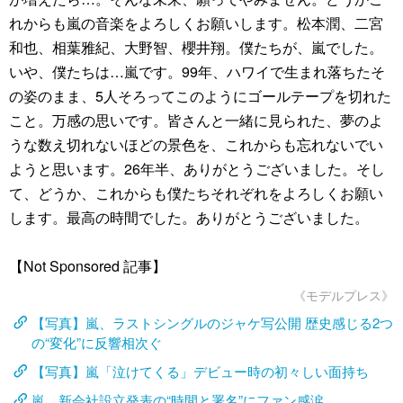
れからも嵐の音楽をよろしくお願いします。松本潤、二宮
和也、相葉雅紀、大野智、櫻井翔。僕たちが、嵐でした。
いや、僕たちは…嵐です。99年、ハワイで生まれ落ちたそ
の姿のまま、5人そろってこのようにゴールテープを切れた
こと。万感の思いです。皆さんと一緒に見られた、夢のよ
うな数え切れないほどの景色を、これからも忘れないでい
ようと思います。26年半、ありがとうございました。そし
て、どうか、これからも僕たちそれぞれをよろしくお願い
します。最高の時間でした。ありがとうございました。
【Not Sponsored 記事】
《モデルプレス》
【写真】嵐、ラストシングルのジャケ写公開 歴史感じる2つ
の“変化”に反響相次ぐ
【写真】嵐「泣けてくる」デビュー時の初々しい面持ち
嵐、新会社設立発表の“時間と署名”にファン感涙