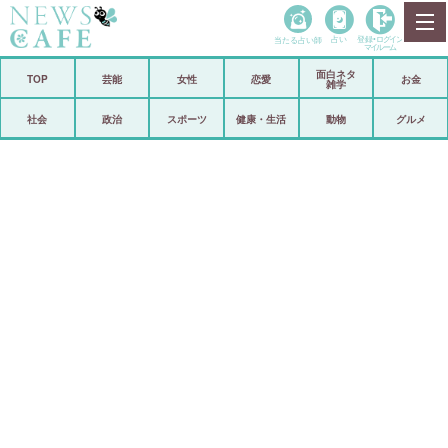
当たる占い師
占い
登録•
ログイン
マイルーム
面白ネタ
ホーム
TOP
芸能
女性
恋愛
お金
雑学
社会
政治
社会
政治
スポーツ
健康・生活
動物
グルメ
経済
海外
芸能
スポーツ
恋愛
ビックリ
コメントポスト
アリ／ナシ
リリース
ショップ
登録・ログイン/マイルーム