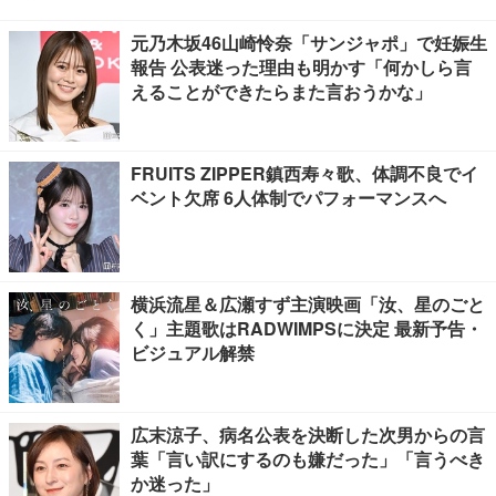
元乃木坂46山崎怜奈「サンジャポ」で妊娠生
報告 公表迷った理由も明かす「何かしら言
えることができたらまた言おうかな」
FRUITS ZIPPER鎮西寿々歌、体調不良でイ
ベント欠席 6人体制でパフォーマンスへ
横浜流星＆広瀬すず主演映画「汝、星のごと
く」主題歌はRADWIMPSに決定 最新予告・
ビジュアル解禁
広末涼子、病名公表を決断した次男からの言
葉「言い訳にするのも嫌だった」「言うべき
か迷った」