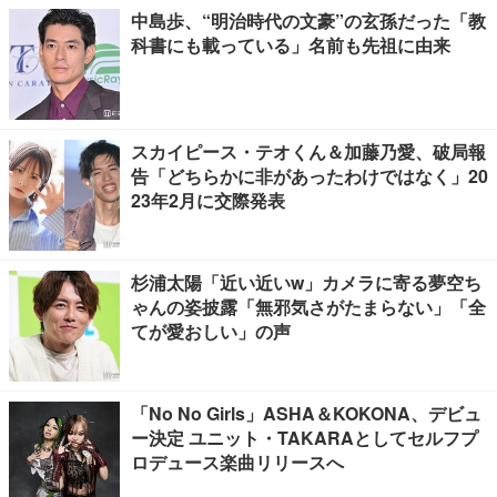
中島歩、“明治時代の文豪”の玄孫だった「教
科書にも載っている」名前も先祖に由来
スカイピース・テオくん＆加藤乃愛、破局報
告「どちらかに非があったわけではなく」20
23年2月に交際発表
杉浦太陽「近い近いw」カメラに寄る夢空ち
ゃんの姿披露「無邪気さがたまらない」「全
てが愛おしい」の声
「No No Girls」ASHA＆KOKONA、デビュ
ー決定 ユニット・TAKARAとしてセルフプ
ロデュース楽曲リリースへ