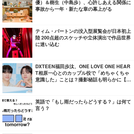
優）＆樹生（中島歩）、心許しあえる関係に
事故から一年・新たな章の幕上がる
ティム・バートンの没入型展覧会が日本初上
陸 200点超のスケッチや立体演出で作品世界
に迷い込む
DXTEEN福田歩汰、ONE LOVE ONE HEAR
T相原一心とのカップル役で「めちゃくちゃ
意識した」ことは？撮影秘話も明らかに【Y
our Sky ハレのち恋】
英語で「もし雨だったらどうする？」は何て
言う？