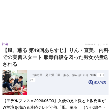
社会
2026.6.3（水） 8:30
【風、薫る 第49回あらすじ】りん・直美、内科
での実習スタート 服毒自殺を図った男女が搬送
される
上坂樹里、見上愛「風、薫る」第49話（C）NHK
全 1
枚
拡大写真
【モデルプレス＝2026/06/03】女優の見上愛と上坂樹里が
W主演を務める連続テレビ小説「風、薫る」（NHK総合・