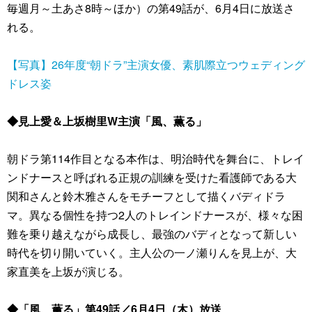
毎週月～土あさ8時～ほか）の第49話が、6月4日に放送さ
れる。
【写真】26年度“朝ドラ”主演女優、素肌際立つウェディング
ドレス姿
◆見上愛＆上坂樹里W主演「風、薫る」
朝ドラ第114作目となる本作は、明治時代を舞台に、トレイ
ンドナースと呼ばれる正規の訓練を受けた看護師である大
関和さんと鈴木雅さんをモチーフとして描くバディドラ
マ。異なる個性を持つ2人のトレインドナースが、様々な困
難を乗り越えながら成長し、最強のバディとなって新しい
時代を切り開いていく。主人公の一ノ瀬りんを見上が、大
家直美を上坂が演じる。
◆「風、薫る」第49話／6月4日（木）放送