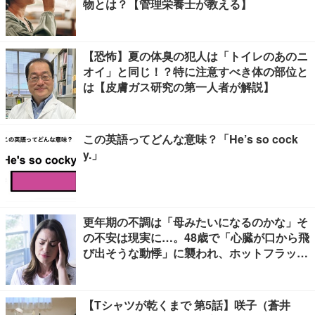
物とは？【管理栄養士が教える】
【恐怖】夏の体臭の犯人は「トイレのあのニ
オイ」と同じ！？特に注意すべき体の部位と
は【皮膚ガス研究の第一人者が解説】
この英語ってどんな意味？「He’s so cock
y.」
更年期の不調は「母みたいになるのかな」そ
の不安は現実に…。48歳で「心臓が口から飛
び出そうな動悸」に襲われ、ホットフラッシ
ュも始まって
【Tシャツが乾くまで 第5話】咲子（蒼井