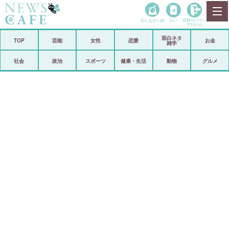
当たる占い師
占い
登録•
ログイン
マイルーム
面白ネタ
ホーム
TOP
芸能
女性
恋愛
お金
雑学
社会
政治
社会
政治
スポーツ
健康・生活
動物
グルメ
経済
海外
芸能
スポーツ
恋愛
ビックリ
コメントポスト
アリ／ナシ
リリース
ショップ
登録・ログイン/マイルーム