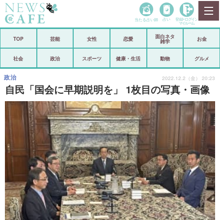
当たる占い師
占い
登録•
ログイン
マイルーム
面白ネタ
ホーム
TOP
芸能
女性
恋愛
お金
雑学
社会
政治
社会
政治
スポーツ
健康・生活
動物
グルメ
経済
海外
政治
2022.12.2（金） 20:23
自民「国会に早期説明を」 1枚目の写真・画像
芸能
スポーツ
恋愛
ビックリ
コメントポスト
アリ／ナシ
リリース
ショップ
登録・ログイン/マイルーム