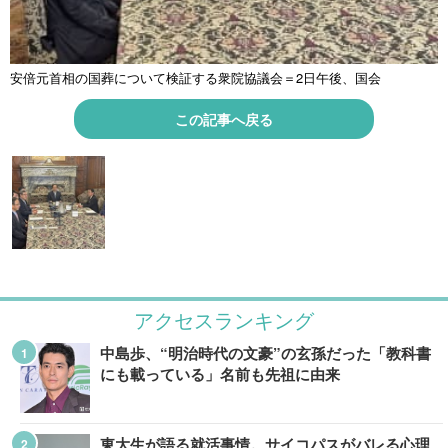
安倍元首相の国葬について検証する衆院協議会＝2日午後、国会
この記事へ戻る
アクセスランキング
中島歩、“明治時代の文豪”の玄孫だった「教科書
にも載っている」名前も先祖に由来
東大生が語る就活事情。サイコパスがバレる心理