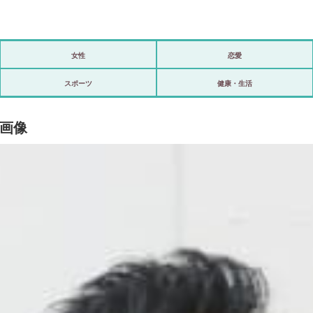
女性
恋愛
政治
スポーツ
健康・生活
海外
・画像
スポーツ
ビックリ
アリ／ナシ
ショップ
登録・ログイン/マイルーム