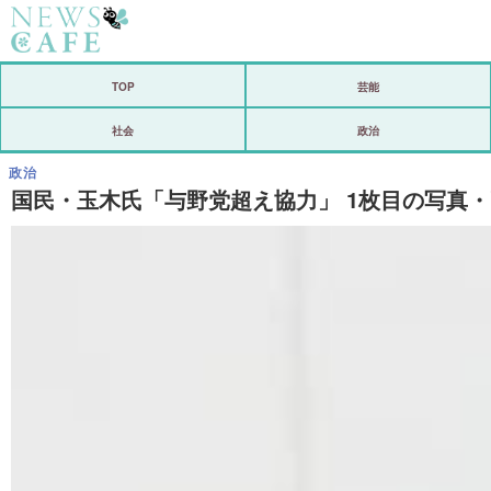
ホーム
TOP
芸能
社会
社会
政治
経済
政治
国民・玉木氏「与野党超え協力」 1枚目の写真
芸能
恋愛
コメントポスト
リリース