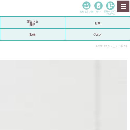
当たる占い師
占い
登録•
ログイン
マイルーム
面白ネタ
お金
雑学
動物
グルメ
2022.12.3（土） 19:53