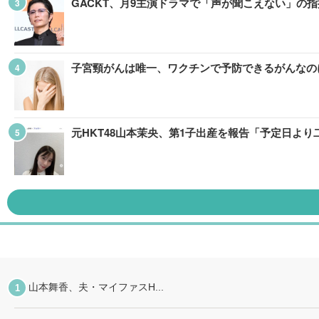
GACKT、月9主演ドラマで「声が聞こえない」の
子宮頸がんは唯一、ワクチンで予防できるがんなの
元HKT48山本茉央、第1子出産を報告「予定日よ