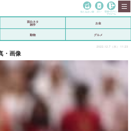
当たる占い師
占い
登録•
ログイン
マイルーム
面白ネタ
お金
雑学
動物
グルメ
2022.12.7（水） 11:23
真・画像