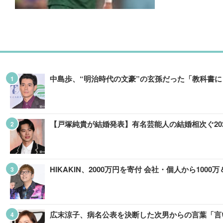
中島歩、“明治時代の文豪”の玄孫だった「教科書
【戸塚純貴が結婚発表】有名芸能人の結婚相次ぐ20
HIKAKIN、2000万円を寄付 会社・個人から10
広末涼子、病名公表を決断した次男からの言葉「言