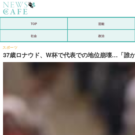
ホーム
TOP
芸能
社会
社会
政治
経済
スポーツ
37歳ロナウド、W杯で代表での地位崩壊…「誰
芸能
恋愛
コメントポスト
リリース