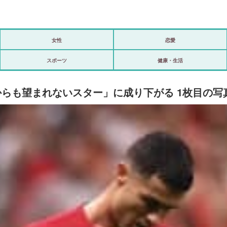
女性
恋愛
政治
スポーツ
健康・生活
海外
からも望まれないスター」に成り下がる 1枚目の写
スポーツ
ビックリ
アリ／ナシ
ショップ
登録・ログイン/マイルーム