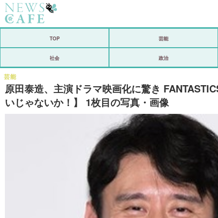
ホーム
TOP
芸能
社会
社会
政治
経済
芸能
原田泰造、主演ドラマ映画化に驚き FANTAS
芸能
いじゃないか！】 1枚目の写真・画像
恋愛
コメントポスト
リリース