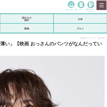
当たる占い師
占い
登録•
ログイン
マイルーム
面白ネタ
お金
雑学
動物
グルメ
2025.7.5（土） 22:45
っと薄い」【映画 おっさんのパンツがなんだってい