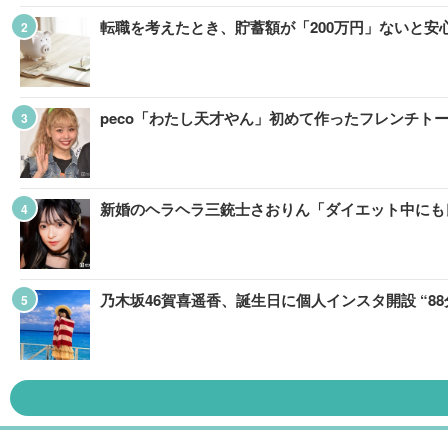
転職を考えたとき、貯蓄額が「200万円」ないと
peco「わたし天才やん」初めて作ったフレンチト
新婚のヘラヘラ三銃士さおりん「ダイエット中にも
乃木坂46賀喜遥香、誕生日に個人インスタ開設 “8