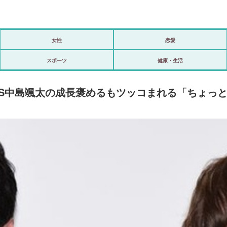
女性
恋愛
政治
スポーツ
健康・生活
海外
TICS中島颯太の成長褒めるもツッコまれる「ちょ
スポーツ
ビックリ
アリ／ナシ
ショップ
登録・ログイン/マイルーム