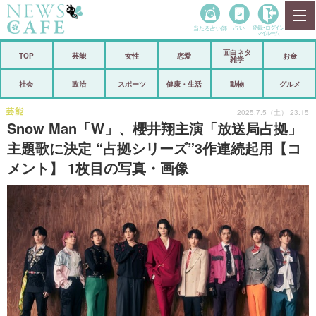
当たる占い師
占い
登録•
ログイン
マイルーム
面白ネタ
ホーム
TOP
芸能
女性
恋愛
お金
雑学
社会
政治
社会
政治
スポーツ
健康・生活
動物
グルメ
経済
海外
芸能
2025.7.5（土） 23:15
Snow Man「W」、櫻井翔主演「放送局占拠」
芸能
スポーツ
主題歌に決定 “占拠シリーズ”3作連続起用【コ
メント】 1枚目の写真・画像
恋愛
ビックリ
コメントポスト
アリ／ナシ
リリース
ショップ
登録・ログイン/マイルーム