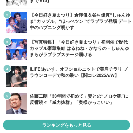
まで #15】
【今日好き夏まつり】倉澤俊＆谷村優真“しゅんゆ
ま”カップル、“ほっぺツン”でラブラブ登場 デート
中のハプニング明かす
【写真特集】「今日好き夏まつり」初開催で歴代
カップル豪華集結 はるねね・かなりの・しゅんゆ
まらがラブラブステージ届ける
iLiFE!あいす、オフショルニットで美肩チラリ ブ
ラウンコーデで秋の装い【関コレ2025A/W】
佐藤二朗「33年間で初めて」妻との“ノロケ砲”に
反響続々「威力抜群」「奥様かっこいい」
ランキングをもっと見る