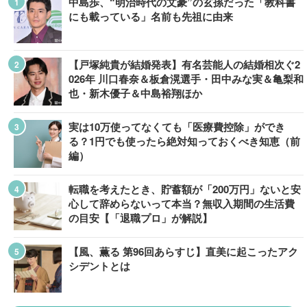
中島歩、“明治時代の文豪”の玄孫だった「教科書
にも載っている」名前も先祖に由来
【戸塚純貴が結婚発表】有名芸能人の結婚相次ぐ2
026年 川口春奈＆板倉滉選手・田中みな実＆亀梨和
也・新木優子＆中島裕翔ほか
実は10万使ってなくても「医療費控除」ができ
る？1円でも使ったら絶対知っておくべき知恵（前
編）
転職を考えたとき、貯蓄額が「200万円」ないと安
心して辞めらないって本当？無収入期間の生活費
の目安【「退職プロ」が解説】
【風、薫る 第96回あらすじ】直美に起こったアク
シデントとは