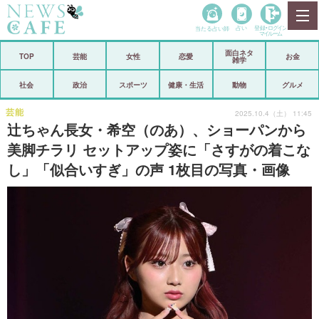
当たる占い師
占い
登録•
ログイン
マイルーム
面白ネタ
ホーム
TOP
芸能
女性
恋愛
お金
雑学
社会
政治
社会
政治
スポーツ
健康・生活
動物
グルメ
経済
海外
芸能
2025.10.4（土） 11:45
辻ちゃん長女・希空（のあ）、ショーパンから
芸能
スポーツ
美脚チラリ セットアップ姿に「さすがの着こな
し」「似合いすぎ」の声 1枚目の写真・画像
恋愛
ビックリ
コメントポスト
アリ／ナシ
リリース
ショップ
登録・ログイン/マイルーム