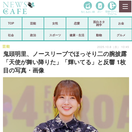
当たる占い師
占い
登録•
ログイン
マイルーム
面白ネタ
ホーム
TOP
芸能
女性
恋愛
お金
雑学
社会
政治
社会
政治
スポーツ
健康・生活
動物
グルメ
経済
海外
芸能
2025.10.8（水） 10:45
鬼頭明里、ノースリーブでほっそり二の腕披露
芸能
スポーツ
「天使が舞い降りた」「輝いてる」と反響 1枚
目の写真・画像
恋愛
ビックリ
コメントポスト
アリ／ナシ
リリース
ショップ
登録・ログイン/マイルーム