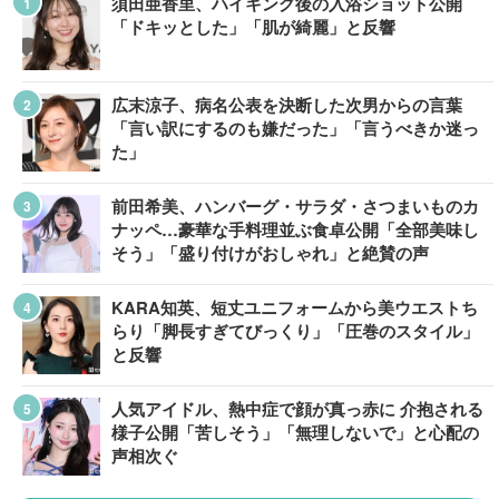
須田亜香里、ハイキング後の入浴ショット公開
「ドキッとした」「肌が綺麗」と反響
広末涼子、病名公表を決断した次男からの言葉
「言い訳にするのも嫌だった」「言うべきか迷っ
た」
前田希美、ハンバーグ・サラダ・さつまいものカ
ナッペ…豪華な手料理並ぶ食卓公開「全部美味し
そう」「盛り付けがおしゃれ」と絶賛の声
KARA知英、短丈ユニフォームから美ウエストち
らり「脚長すぎてびっくり」「圧巻のスタイル」
と反響
人気アイドル、熱中症で顔が真っ赤に 介抱される
様子公開「苦しそう」「無理しないで」と心配の
声相次ぐ