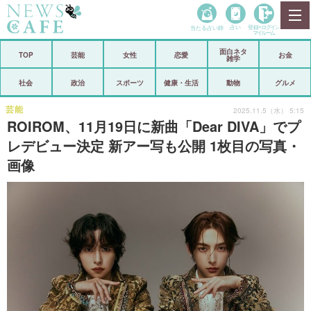
当たる占い師
占い
登録•
ログイン
マイルーム
面白ネタ
ホーム
TOP
芸能
女性
恋愛
お金
雑学
社会
政治
社会
政治
スポーツ
健康・生活
動物
グルメ
経済
海外
芸能
2025.11.5（水） 5:15
ROIROM、11月19日に新曲「Dear DIVA」でプ
芸能
スポーツ
レデビュー決定 新アー写も公開 1枚目の写真・
画像
恋愛
ビックリ
コメントポスト
アリ／ナシ
リリース
ショップ
登録・ログイン/マイルーム