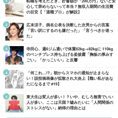
転職を考えたとき、貯蓄額が「200万円」ないと安
心して辞めらないって本当？無収入期間の生活費
の目安【「退職プロ」が解説】
広末涼子、病名公表を決断した次男からの言葉
「言い訳にするのも嫌だった」「言うべきか迷っ
た」
寺田心、週6ジム通いで体重62kg→82kgに 110kg
のベンチプレス持ち上げる姿披露「胸板の厚みす
ごい」「かっこいい」と反響
「何これ…!?」朝からスマホの通知が止まらな
い！誤投稿画像が拡散され大炎上【醜い私があな
たになるまで #19】
東大生は変人が多い！？いや、むしろ無害でいい
人が多い、ここは天国？嘘みたいに「人間関係の
ストレスがない」納得の理由とは