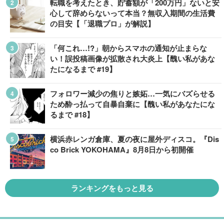
転職を考えたとき、貯蓄額が「200万円」ないと安
心して辞めらないって本当？無収入期間の生活費
の目安【「退職プロ」が解説】
「何これ…!?」朝からスマホの通知が止まらな
い！誤投稿画像が拡散され大炎上【醜い私があな
たになるまで #19】
フォロワー減少の焦りと嫉妬…一気にバズらせる
ため酔っ払って自暴自棄に【醜い私があなたにな
るまで #18】
横浜赤レンガ倉庫、夏の夜に屋外ディスコ。『Dis
co Brick YOKOHAMA』8月8日から初開催
ランキングをもっと見る