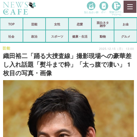
当たる占い師
占い
登録•
ログイン
マイルーム
面白ネタ
ホーム
TOP
芸能
女性
恋愛
お金
雑学
社会
政治
社会
政治
スポーツ
健康・生活
動物
グルメ
経済
海外
芸能
2025.12.15（月） 13:00
織田裕二「踊る大捜査線」撮影現場への豪華差
芸能
スポーツ
し入れ話題「熨斗まで粋」「太っ腹で凄い」 1
枚目の写真・画像
恋愛
ビックリ
コメントポスト
アリ／ナシ
リリース
ショップ
登録・ログイン/マイルーム