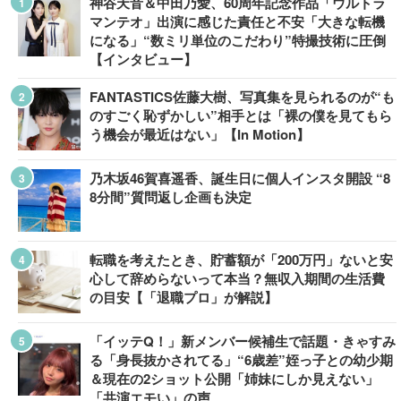
神谷天音＆中田乃愛、60周年記念作品「ウルトラ
マンテオ」出演に感じた責任と不安「大きな転機
になる」“数ミリ単位のこだわり”特撮技術に圧倒
【インタビュー】
FANTASTICS佐藤大樹、写真集を見られるのが“も
のすごく恥ずかしい”相手とは「裸の僕を見てもら
う機会が最近はない」【In Motion】
乃木坂46賀喜遥香、誕生日に個人インスタ開設 “8
8分間”質問返し企画も決定
転職を考えたとき、貯蓄額が「200万円」ないと安
心して辞めらないって本当？無収入期間の生活費
の目安【「退職プロ」が解説】
「イッテQ！」新メンバー候補生で話題・きゃすみ
る「身長抜かされてる」“6歳差”姪っ子との幼少期
＆現在の2ショット公開「姉妹にしか見えない」
「共演エモい」の声