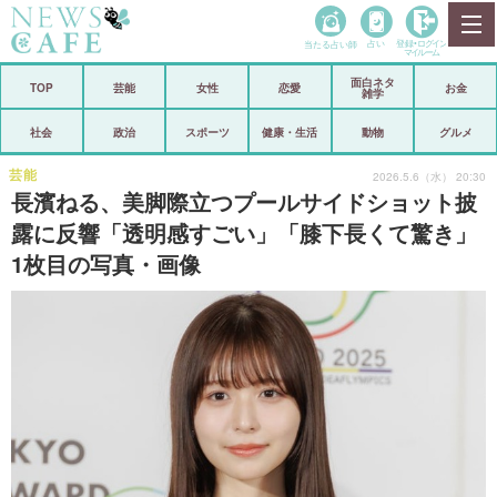
当たる占い師
占い
登録•
ログイン
マイルーム
面白ネタ
ホーム
TOP
芸能
女性
恋愛
お金
雑学
社会
政治
社会
政治
スポーツ
健康・生活
動物
グルメ
経済
海外
芸能
2026.5.6（水） 20:30
長濱ねる、美脚際立つプールサイドショット披
芸能
スポーツ
露に反響「透明感すごい」「膝下長くて驚き」
1枚目の写真・画像
恋愛
ビックリ
コメントポスト
アリ／ナシ
リリース
ショップ
登録・ログイン/マイルーム