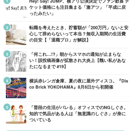
Hey! Say! JUMP、横アリ公演決定でファン歓喜 チ
ケット価格にも注目集まる「激アツ」「平成に戻
ったみたい」
転職を考えたとき、貯蓄額が「200万円」ないと安
心して辞めらないって本当？無収入期間の生活費
の目安【「退職プロ」が解説】
「何これ…!?」朝からスマホの通知が止まらな
い！誤投稿画像が拡散され大炎上【醜い私があな
たになるまで #19】
横浜赤レンガ倉庫、夏の夜に屋外ディスコ。『Dis
co Brick YOKOHAMA』8月8日から初開催
「普段の生活がバレる」オフィスでのNGしぐさ。
知的で気品がある人は「無意識のしぐさ」が身に
ついている