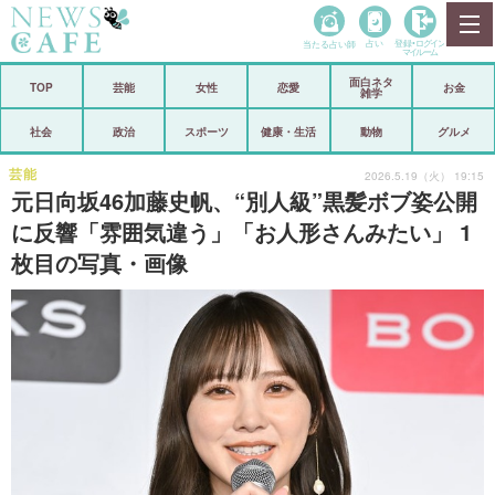
当たる占い師
占い
登録•
ログイン
マイルーム
面白ネタ
ホーム
TOP
芸能
女性
恋愛
お金
雑学
社会
政治
社会
政治
スポーツ
健康・生活
動物
グルメ
経済
海外
芸能
2026.5.19（火） 19:15
元日向坂46加藤史帆、“別人級”黒髪ボブ姿公開
芸能
スポーツ
に反響「雰囲気違う」「お人形さんみたい」 1
枚目の写真・画像
恋愛
ビックリ
コメントポスト
アリ／ナシ
リリース
ショップ
登録・ログイン/マイルーム