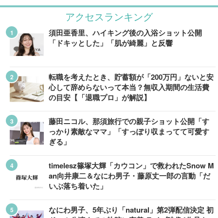
アクセスランキング
須田亜香里、ハイキング後の入浴ショット公開
「ドキッとした」「肌が綺麗」と反響
転職を考えたとき、貯蓄額が「200万円」ないと安
心して辞めらないって本当？無収入期間の生活費
の目安【「退職プロ」が解説】
藤田ニコル、那須旅行での親子ショット公開「す
っかり素敵なママ」「すっぽり収まってて可愛す
ぎる」
timelesz篠塚大輝「カウコン」で救われたSnow M
an向井康二＆なにわ男子・藤原丈一郎の言動「だ
いぶ落ち着いた」
なにわ男子、5年ぶり「natural」第2弾配信決定 初