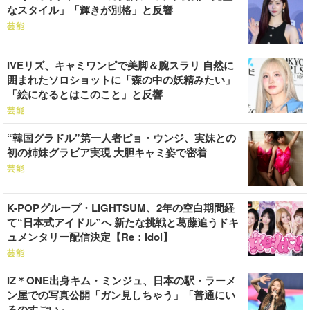
なスタイル」「輝きが別格」と反響
芸能
IVEリズ、キャミワンピで美脚＆腕スラリ 自然に
囲まれたソロショットに「森の中の妖精みたい」
「絵になるとはこのこと」と反響
芸能
“韓国グラドル”第一人者ピョ・ウンジ、実妹との
初の姉妹グラビア実現 大胆キャミ姿で密着
芸能
K-POPグループ・LIGHTSUM、2年の空白期間経
て“日本式アイドル”へ 新たな挑戦と葛藤追うドキ
ュメンタリー配信決定【Re：Idol】
芸能
IZ＊ONE出身キム・ミンジュ、日本の駅・ラーメ
ン屋での写真公開「ガン見しちゃう」「普通にい
るのすごい」