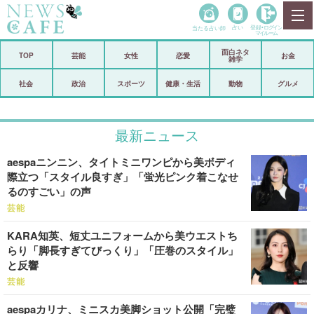
当たる占い師
占い
登録•
ログイン
マイルーム
面白ネタ
ホーム
TOP
芸能
女性
恋愛
お金
雑学
社会
政治
社会
政治
スポーツ
健康・生活
動物
グルメ
経済
海外
最新ニュース
芸能
スポーツ
aespaニンニン、タイトミニワンピから美ボディ
恋愛
ビックリ
際立つ「スタイル良すぎ」「蛍光ピンク着こなせ
るのすごい」の声
コメントポスト
アリ／ナシ
芸能
リリース
ショップ
KARA知英、短丈ユニフォームから美ウエストち
らり「脚長すぎてびっくり」「圧巻のスタイル」
登録・ログイン/マイルーム
と反響
芸能
aespaカリナ、ミニスカ美脚ショット公開「完璧