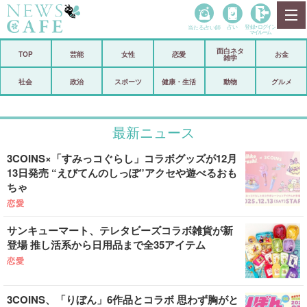
当たる占い師
占い
登録•
ログイン
マイルーム
面白ネタ
ホーム
TOP
芸能
女性
恋愛
お金
雑学
社会
政治
社会
政治
スポーツ
健康・生活
動物
グルメ
経済
海外
最新ニュース
芸能
スポーツ
3COINS×「すみっコぐらし」コラボグッズが12月
恋愛
ビックリ
13日発売 “えびてんのしっぽ”アクセや遊べるおも
ちゃ
コメントポスト
アリ／ナシ
恋愛
リリース
ショップ
サンキューマート、テレタビーズコラボ雑貨が新
登場 推し活系から日用品まで全35アイテム
登録・ログイン/マイルーム
恋愛
3COINS、「りぼん」6作品とコラボ 思わず胸がと