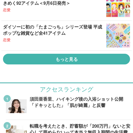
きめく92アイテム＜9月6日発売＞
恋愛
ダイソーに初の「たまごっち」シリーズ登場 平成
ポップな雑貨など全41アイテム
恋愛
もっと見る
アクセスランキング
須田亜香里、ハイキング後の入浴ショット公開
「ドキッとした」「肌が綺麗」と反響
転職を考えたとき、貯蓄額が「200万円」ないと安
心して辞めらないって本当？無収入期間の生活費