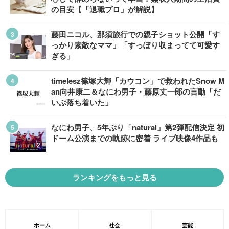
の目安【「退職プロ」が解説】
藤田ニコル、那須旅行での親子ショット公開「す
っかり素敵なママ」「すっぽり収まってて可愛す
ぎる」
timelesz篠塚大輝「カウコン」で救われたSnow M
an向井康二＆なにわ男子・藤原丈一郎の言動「だ
いぶ落ち着いた」
なにわ男子、5年ぶり「natural」第2弾配信決定 初
ドーム公演までの軌跡に密着 ライブ映像4作品も
ランキングをもっと見る
ホーム
社会
芸能