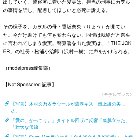
出していく。警察署に着いた愛実は、担当の刑事にカヲル
の事情を話し、配慮してほしいと必死に訴える。
その様子を、カヲルの母・香坂奈央（りょう）が見てい
た。今だけ助けても何も変わらない、同情は残酷だと奈央
に言われてしまう愛実。警察署を出た愛実は、「THE JOK
ER」の社長・松浦小治郎（沢村一樹）に声をかけられる。
（modelpress編集部）
【Not Sponsored 記事】
《モデルプレス》
【写真】木村文乃＆ラウールが濃厚キス「最上級の美し
さ」
「愛の、がっこう。」タイトル回収に反響「鳥肌立った」
「壮大な伏線」
【写真】Snow Manラウール「会えば会うほど可愛い」と絶