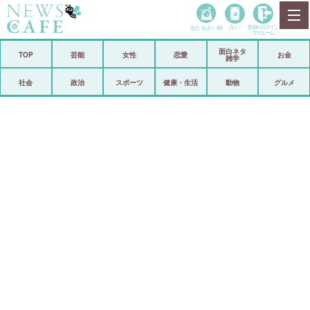
当たる占い師
占い
登録•
ログイン
マイルーム
面白ネタ
ホーム
TOP
芸能
女性
恋愛
お金
雑学
社会
政治
社会
政治
スポーツ
健康・生活
動物
グルメ
経済
海外
芸能
スポーツ
恋愛
ビックリ
コメントポスト
アリ／ナシ
リリース
ショップ
登録・ログイン/マイルーム