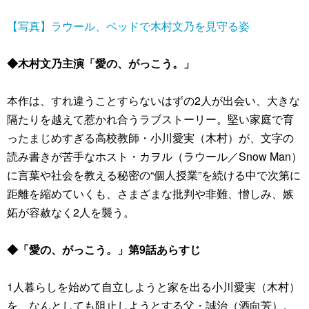
【写真】ラウール、ベッドで木村文乃を見守る姿
◆木村文乃主演「愛の、がっこう。」
本作は、すれ違うことすらないはずの2人が出会い、大きな
隔たりを越えて惹かれ合うラブストーリー。堅い家庭で育
ったまじめすぎる高校教師・小川愛実（木村）が、文字の
読み書きが苦手なホスト・カヲル（ラウール／Snow Man）
に言葉や社会を教える秘密の“個人授業”を続ける中で次第に
距離を縮めていくも、さまざまな批判や非難、憎しみ、嫉
妬が容赦なく2人を襲う。
◆「愛の、がっこう。」第9話あらすじ
1人暮らしを始めて自立しようと家を出る小川愛実（木村）
を、なんとしても阻止しようとする父・誠治（酒向芳）。