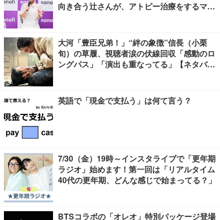
向き合う辻さんが、アトピー治療をするママ
友にかけたい言葉とは
大河「豊臣兄弟！」“絆の象徴”信長（小栗
旬）の草履、視聴者涙の伏線回収「感動のロ
ングパス」「演出も重なってる」【ネタバレ
あり】
英語で「現金で支払う」は何て言う？
7/30（金）19時～インスタライブで「更年期
ラジオ」始めます！第一回は「リアルタイム
40代の更年期、どんな感じで始まってる？」
BTSコラボの「オレオ」特別パッケージ登場