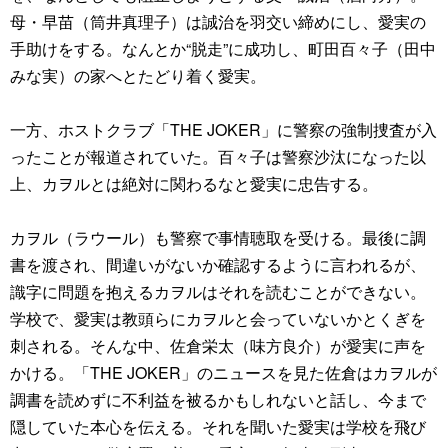
母・早苗（筒井真理子）は誠治を羽交い締めにし、愛実の
手助けをする。なんとか“脱走”に成功し、町田百々子（田中
みな実）の家へとたどり着く愛実。
一方、ホストクラブ「THE JOKER」に警察の強制捜査が入
ったことが報道されていた。百々子は警察沙汰になった以
上、カヲルとは絶対に関わるなと愛実に忠告する。
カヲル（ラウール）も警察で事情聴取を受ける。最後に調
書を渡され、間違いがないか確認するように言われるが、
識字に問題を抱えるカヲルはそれを読むことができない。
学校で、愛実は教頭らにカヲルと会っていないかとくぎを
刺される。そんな中、佐倉栄太（味方良介）が愛実に声を
かける。「THE JOKER」のニュースを見た佐倉はカヲルが
調書を読めずに不利益を被るかもしれないと話し、今まで
隠していた本心を伝える。それを聞いた愛実は学校を飛び