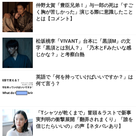
仲野太賀「豊臣兄弟！」与一郎の死は「すご
く胸が苦しかった」演じる際に意識したこと
とは【コメント】
松坂桃李「VIVANT」台本に「黒須M」の文
字「黒須とは別人？」「乃木とFみたいな感
じかな？」と考察白熱
英語で「何を持っていけばいいですか？」は
何て言う？
「Tシャツが乾くまで」冒頭＆ラストで新事
実判明の衝撃展開「翻弄されまくり」「誰を
信じたらいいの」の声【ネタバレあり】