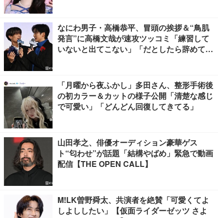
なにわ男子・高橋恭平、冒頭の挨拶＆“鳥肌
発言”に高橋文哉が速攻ツッコミ「練習して
いないと出てこない」「だとしたら辞めてく
ださい」【ブルーロック】
「月曜から夜ふかし」多田さん、整形手術後
の初カラー＆カットの様子公開「清楚な感じ
で可愛い」「どんどん回復してきてる」
山田孝之、俳優オーディション豪華ゲス
ト“匂わせ”が話題「結構やばめ」緊急で動画
配信【THE OPEN CALL】
M!LK曽野舜太、共演者を絶賛「可愛くてよ
しよししたい」【仮面ライダーゼッツ さよ