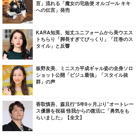
言」流れる「魔女の宅急便 オルゴール キキ
への伝言」発売
KARA知英、短丈ユニフォームから美ウエス
トちらり「脚長すぎてびっくり」「圧巻のス
タイル」と反響
板野友美、ミニスカ平成ギャル姿の全身ソロ
ショット公開「ビジュ最強」「スタイル抜
群」の声
香取慎吾、森且行“5年9ヶ月ぶり”オートレー
ス優勝を祝福 怪我からの復活に「勇気をも
らいました」【全文】