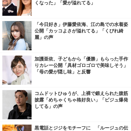
くなった」「愛が溢れてる」
「今日好き」伊藤愛依海、江の島での水着姿
公開「カッコよさが溢れてる」「くびれ綺
麗」の声
加護亜依、子どもから「優勝」もらった手作
りカレー公開「具材ゴロゴロで美味しそう」
「母の愛が隠し味」と反響
コムドットひゅうが、上裸で鍛えられた腹筋
披露「めちゃくちゃ格好良い」「ビジュ爆発
してる」の声
黒電話とジジをモチーフに 「ルージュの伝