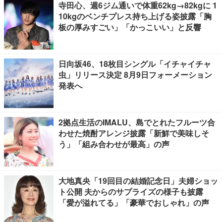
寺田心、週6ジム通いで体重62kg→82kgに 1
10kgのベンチプレス持ち上げる姿披露「胸
板の厚みすごい」「かっこいい」と反響
日向坂46、18枚目シングル「イチャイチャ
虫」リリース決定 8月9日フォーメーション
発表へ
2拠点生活のIMALU、島でとれたフルーツ合
わせた焼酎アレンジ披露「新鮮で美味しそ
う」「組み合わせが最高」の声
大地真央「19回目の結婚記念日」夫婦ショッ
ト公開 夫からのサプライズの様子も披露
「愛が溢れてる」「豪華でおしゃれ」の声