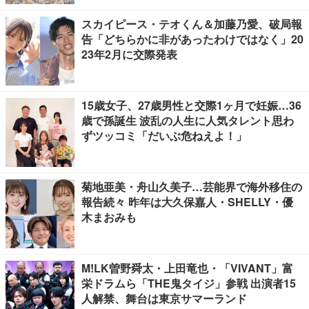
スカイピース・テオくん＆加藤乃愛、破局報
告「どちらかに非があったわけではなく」20
23年2月に交際発表
15歳女子、27歳男性と交際1ヶ月で妊娠…36
歳で孫誕生 波乱の人生に人気タレント思わ
ずツッコミ「だいぶ危ねえよ！」
菊地亜美・舟山久美子…芸能界で海外移住の
報告続々 昨年は大久保嘉人・SHELLY・優
木まおみも
M!LK曽野舜太・上田竜也・「VIVANT」富
栄ドラムら「THE鬼タイジ」参戦 出演者15
人解禁、舞台は東京サマーランド