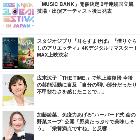
「MUSIC BANK」開催決定 2年連続国立競
技場・出演アーティスト後日発表
スタジオジブリ『耳をすませば』『借りぐら
しのアリエッティ』4Kデジタルリマスター I
MAX上映決定
広末涼子「THE TIME,」で地上波復帰 今後
の芸能活動に言及「自分の弱い部分だったり
不甲斐なさを感じたことで…」
加藤綾菜、免疫力あげる“ハーバード式 命の
野菜スープ”公開「野菜たっぷりで美味しそ
う」「栄養満点ですね」と反響