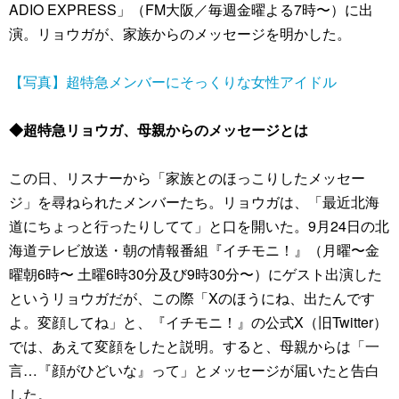
ADIO EXPRESS」（FM大阪／毎週金曜よる7時〜）に出
演。リョウガが、家族からのメッセージを明かした。
【写真】超特急メンバーにそっくりな女性アイドル
◆超特急リョウガ、母親からのメッセージとは
この日、リスナーから「家族とのほっこりしたメッセー
ジ」を尋ねられたメンバーたち。リョウガは、「最近北海
道にちょっと行ったりしてて」と口を開いた。9月24日の北
海道テレビ放送・朝の情報番組『イチモニ！』（月曜〜金
曜朝6時〜 土曜6時30分及び9時30分〜）にゲスト出演した
というリョウガだが、この際「Xのほうにね、出たんです
よ。変顔してね」と、『イチモニ！』の公式X（旧Twitter）
では、あえて変顔をしたと説明。すると、母親からは「一
言…『顔がひどいな』って」とメッセージが届いたと告白
した。