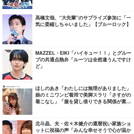
高橋文哉、“大先輩”のサプライズ参加に「一
気に委縮しちゃいました」【ブルーロック】
MAZZEL・EIKI「ハイキュー！！」とグルー
プの共通点熱弁「ルーツは全然違うんですけ
ど」
ほしのあき「わたしには無理がありました」
娘のミニワンピ着用で美脚スラリ「さすがの
着こなし」「服を貸し借りできる関係が素
敵」と反響
北斗晶、夫・佐々木健介の還暦祝い家族ショ
ットに祝福の声「みんな幸せそうで心が温か