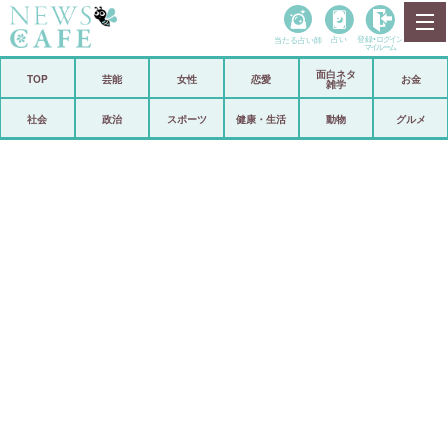
当たる占い師
占い
登録•
ログイン
マイルーム
面白ネタ
ホーム
TOP
芸能
女性
恋愛
お金
雑学
社会
政治
社会
政治
スポーツ
健康・生活
動物
グルメ
経済
海外
芸能
スポーツ
恋愛
ビックリ
コメントポスト
アリ／ナシ
リリース
ショップ
登録・ログイン/マイルーム