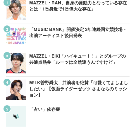
MAZZEL・RAN、自身の原動力となっている存在
とは「1番身近で1番偉大な存在」
「MUSIC BANK」開催決定 2年連続国立競技場・
出演アーティスト後日発表
MAZZEL・EIKI「ハイキュー！！」とグループの
共通点熱弁「ルーツは全然違うんですけど」
M!LK曽野舜太、共演者を絶賛「可愛くてよしよし
したい」【仮面ライダーゼッツ さよならのミッシ
ョン】
「占い」依存症