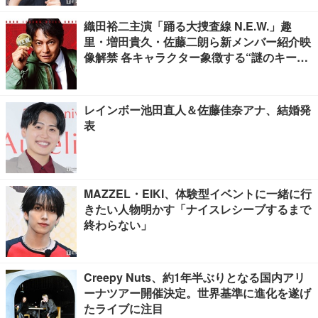
織田裕二主演「踊る大捜査線 N.E.W.」趣
里・増田貴久・佐藤二朗ら新メンバー紹介映
像解禁 各キャラクター象徴する“謎のキーワ
ード”も
レインボー池田直人＆佐藤佳奈アナ、結婚発
表
MAZZEL・EIKI、体験型イベントに一緒に行
きたい人物明かす「ナイスレシーブするまで
終わらない」
Creepy Nuts、約1年半ぶりとなる国内アリ
ーナツアー開催決定。世界基準に進化を遂げ
たライブに注目