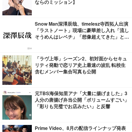
ならのミッション】
Snow Man深澤辰哉、timelesz寺西拓人出演
「ラストノート」現場に豪華差し入れ「流し
そうめんはレベチ」「想像超えてきた」と絶
賛の声
「ラヴ上等」シーズン2、初対面からセキュ
リティ発動で恋リア史上最速の波乱 転校生
含むメンバー集合写真も公開
元TBS海保知里アナ「大量に揚げました」3
人分の唐揚げ弁当公開「ボリュームすごい」
「彩りも完璧でお店みたい」と反響
Prime Video、8月の配信ラインナップ発表