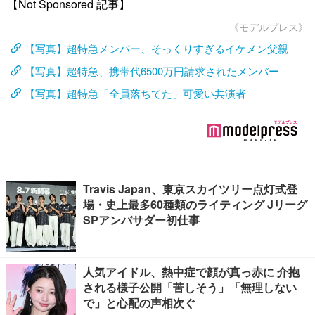
【Not Sponsored 記事】
《モデルプレス》
【写真】超特急メンバー、そっくりすぎるイケメン父親
【写真】超特急、携帯代6500万円請求されたメンバー
【写真】超特急「全員落ちてた」可愛い共演者
Travis Japan、東京スカイツリー点灯式登
場・史上最多60種類のライティング Jリーグ
SPアンバサダー初仕事
人気アイドル、熱中症で顔が真っ赤に 介抱
される様子公開「苦しそう」「無理しない
で」と心配の声相次ぐ