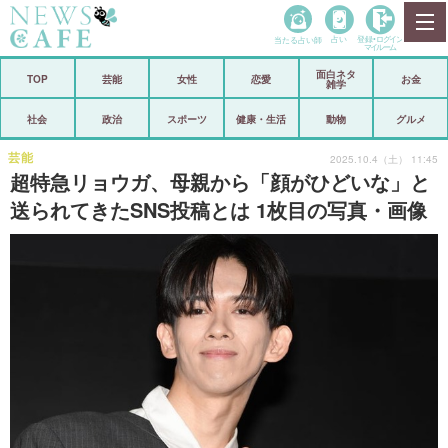
当たる占い師
占い
登録•
ログイン
マイルーム
面白ネタ
ホーム
TOP
芸能
女性
恋愛
お金
雑学
社会
政治
社会
政治
スポーツ
健康・生活
動物
グルメ
経済
海外
芸能
2025.10.4（土） 11:45
超特急リョウガ、母親から「顔がひどいな」と
芸能
スポーツ
送られてきたSNS投稿とは 1枚目の写真・画像
恋愛
ビックリ
コメントポスト
アリ／ナシ
リリース
ショップ
登録・ログイン/マイルーム