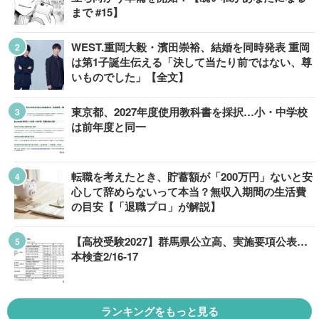
まで #15】
WEST.重岡大毅・濱田崇裕、結婚を同時発表 重岡
は第1子誕生伝える「決して当たり前ではない、尊
いものでした」【全文】
東京都、2027年度使用教科書を採択…小・中学校
は前年度と同一
転職を考えたとき、貯蓄額が「200万円」ないと安
心して辞めらないって本当？無収入期間の生活費
の目安【「退職プロ」が解説】
【高校受験2027】群馬県公立高、実施要項公表…
本検査2/16-17
ランキングをもっと見る