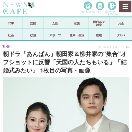
当たる占い師
占い
登録•
ログイン
マイルーム
面白ネタ
ホーム
TOP
芸能
女性
恋愛
お金
雑学
社会
政治
社会
政治
スポーツ
健康・生活
動物
グルメ
経済
海外
社会
2025.8.1（金） 13:45
朝ドラ「あんぱん」朝田家＆柳井家の“集合”オ
芸能
スポーツ
フショットに反響「天国の人たちもいる」「結
婚式みたい」 1枚目の写真・画像
恋愛
ビックリ
コメントポスト
アリ／ナシ
リリース
ショップ
登録・ログイン/マイルーム