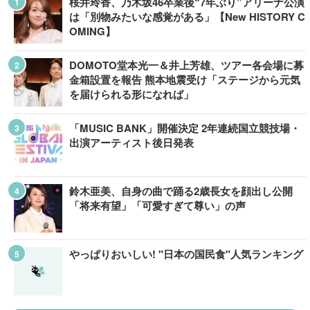
桜井玲香、乃木坂46卒業後“7年ぶり”アリーナ公演
は「別物みたいな感覚がある」【New HISTORY C
OMING】
DOMOTO堂本光一＆井上芳雄、ツアー各会場に募
金箱設置を報告 熊本地震受け「ステージから元気
を届けられる形になれば」
「MUSIC BANK」開催決定 2年連続国立競技場・
出演アーティスト後日発表
鈴木亜美、自身の曲で踊る2歳長女を顔出し公開
「将来有望」「可愛すぎて尊い」の声
やっぱりおいしい! "日本の国民食"人気ランキング