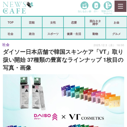
当たる占い師
占い
登録•
ログイン
マイルーム
面白ネタ
ホーム
TOP
芸能
女性
恋愛
お金
雑学
社会
政治
社会
政治
スポーツ
健康・生活
動物
グルメ
経済
海外
社会
2025.12.3（水） 16:00
ダイソー日本店舗で韓国スキンケア「VT」取り
芸能
スポーツ
扱い開始 37種類の豊富なラインナップ 1枚目の
写真・画像
恋愛
ビックリ
コメントポスト
アリ／ナシ
リリース
ショップ
登録・ログイン/マイルーム