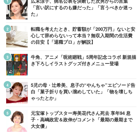
広末涼子、病名公表を決断した次男からの言葉
「言い訳にするのも嫌だった」「言うべきか迷っ
た」
転職を考えたとき、貯蓄額が「200万円」ないと安
心して辞めらないって本当？無収入期間の生活費
の目安【「退職プロ」が解説】
牛角、アニメ「呪術廻戦」5周年記念コラボ 新規描
き下ろしイラストグッズ付きメニュー登場
5児の母・辻希美、息子の“やんちゃ”エピソード告
白「菓子折りを買い溜めしていた」「物を壊しち
ゃったとか」
元宝塚トップスター寿美花代さん死去 享年94 息
子・高嶋政宏＆政伸がコメント「最期の最期まで
大女優」