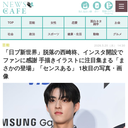
当たる占い師
占い
登録•
ログイン
マイルーム
面白ネタ
ホーム
TOP
芸能
女性
恋愛
お金
雑学
社会
政治
社会
政治
スポーツ
健康・生活
動物
グルメ
経済
海外
芸能
2026.5.20（水） 14:30
「日プ新世界」脱落の西崎柊、インスタ開設で
芸能
スポーツ
ファンに感謝 手描きイラストに注目集まる「ま
さかの登場」「センスある」 1枚目の写真・画
恋愛
ビックリ
像
コメントポスト
アリ／ナシ
リリース
ショップ
登録・ログイン/マイルーム