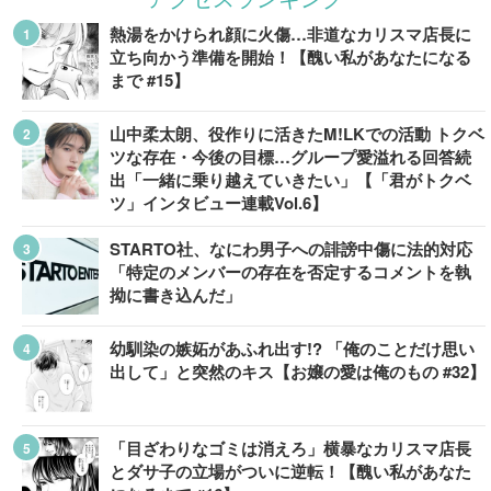
熱湯をかけられ顔に火傷…非道なカリスマ店長に
立ち向かう準備を開始！【醜い私があなたになる
まで #15】
山中柔太朗、役作りに活きたM!LKでの活動 トクベ
ツな存在・今後の目標…グループ愛溢れる回答続
出「一緒に乗り越えていきたい」【「君がトクベ
ツ」インタビュー連載Vol.6】
STARTO社、なにわ男子への誹謗中傷に法的対応
「特定のメンバーの存在を否定するコメントを執
拗に書き込んだ」
幼馴染の嫉妬があふれ出す!? 「俺のことだけ思い
出して」と突然のキス【お嬢の愛は俺のもの #32】
「目ざわりなゴミは消えろ」横暴なカリスマ店長
とダサ子の立場がついに逆転！【醜い私があなた