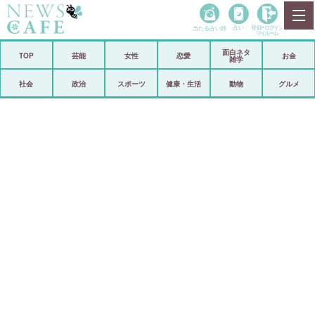
当たる占い師
占い
登録•
ログイン
マイルーム
面白ネタ
ホーム
TOP
芸能
女性
恋愛
お金
雑学
社会
政治
社会
政治
スポーツ
健康・生活
動物
グルメ
経済
海外
芸能
スポーツ
恋愛
ビックリ
コメントポスト
アリ／ナシ
リリース
ショップ
登録・ログイン/マイルーム