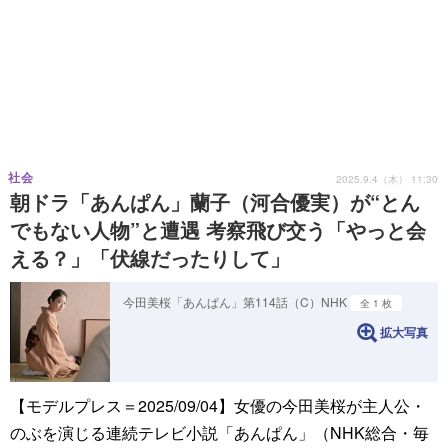
社会
2025.9.4（木） 11:30
朝ドラ「あんぱん」蘭子（河合優実）が“とん
でもない人物”と遭遇 考察飛び交う「やっと会
える？」「伏線だったりして」
今田美桜「あんぱん」第114話（C）NHK
全 1 枚
拡大写真
【モデルプレス＝2025/09/04】女優の今田美桜が主人公・
のぶを演じる連続テレビ小説「あんぱん」（NHK総合・毎