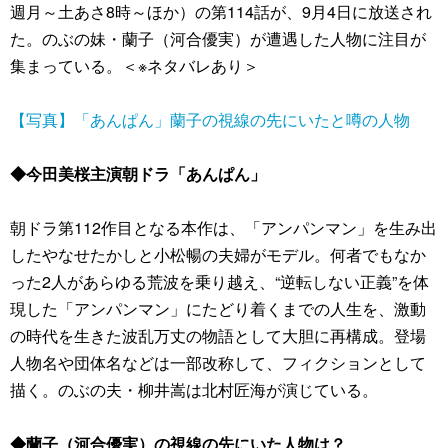
週月～土あさ8時～ほか）の第114話が、9月4日に放送され
た。のぶの妹・蘭子（河合優実）が遭遇した人物に注目が
集まっている。＜※ネタバレあり＞
【写真】「あんぱん」蘭子の視線の先にいたと噂の人物
◆今田美桜主演朝ドラ「あんぱん」
朝ドラ第112作目となる本作は、「アンパンマン」を生み出
したやなせたかしと小松暢の夫婦がモデル。何者でもなか
った2人があらゆる荒波を乗り越え、“逆転しない正義”を体
現した「アンパンマン」にたどり着くまでの人生を、激動
の時代を生きた波乱万丈の物語として大胆に再構成。登場
人物名や団体名などは一部改称して、フィクションとして
描く。のぶの夫・柳井嵩は北村匠海が演じている。
◆蘭子（河合優実）の視線の先にいた人物は？