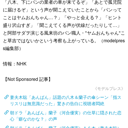
「八木、下にパンの業者の車が来てるぞ」「あとで孤児院
に届けるぞ」という声が聞こえていたことから「パンって
ことはヤムおんちゃん…？」「やっと会える？」「ヒント
盛り沢山すぎ」「聞こえてくる声が伏線だったりして…」
と阿部サダヲ演じる風来坊のパン職人・"ヤムおんちゃん"こ
と草吉ではないかという考察も上がっている。（modelpres
s編集部）
情報：NHK
【Not Sponsored 記事】
《モデルプレス》
妻夫木聡「あんぱん」話題の八木＆蘭子の傘シーン「指ス
リスリは無意識だった」驚きの告白に視聴者悶絶
朝ドラ「あんぱん」蘭子（河合優実）の仕草に隠された恋
心「癖なのかな？」の声
朝ドラ「あんぱん」蘭子（河合優実）＆八木（妻夫木聡）