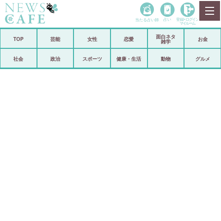
当たる占い師
占い
登録•
ログイン
マイルーム
面白ネタ
ホーム
TOP
芸能
女性
恋愛
お金
雑学
社会
政治
社会
政治
スポーツ
健康・生活
動物
グルメ
経済
海外
芸能
スポーツ
恋愛
ビックリ
コメントポスト
アリ／ナシ
リリース
ショップ
登録・ログイン/マイルーム