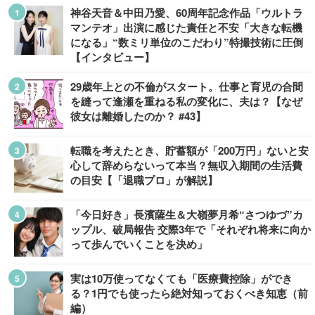
神谷天音＆中田乃愛、60周年記念作品「ウルトラ
マンテオ」出演に感じた責任と不安「大きな転機
になる」“数ミリ単位のこだわり”特撮技術に圧倒
【インタビュー】
29歳年上との不倫がスタート。仕事と育児の合間
を縫って逢瀬を重ねる私の変化に、夫は？【なぜ
彼女は離婚したのか？ #43】
転職を考えたとき、貯蓄額が「200万円」ないと安
心して辞めらないって本当？無収入期間の生活費
の目安【「退職プロ」が解説】
「今日好き」長濱薩生＆大嶺夢月希“さつゆづ”カ
ップル、破局報告 交際3年で「それぞれ将来に向か
って歩んでいくことを決め」
実は10万使ってなくても「医療費控除」ができ
る？1円でも使ったら絶対知っておくべき知恵（前
編）