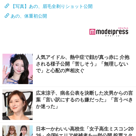
【写真】あの、眉毛全剃りショット公開
あの、体重初公開
人気アイドル、熱中症で顔が真っ赤に 介抱
される様子公開「苦しそう」「無理しない
で」と心配の声相次ぐ
広末涼子、病名公表を決断した次男からの言
葉「言い訳にするのも嫌だった」「言うべき
か迷った」
日本一かわいい高校生「女子高生ミスコン20
26」全国6エリア候補者を一挙公開 投票スタ