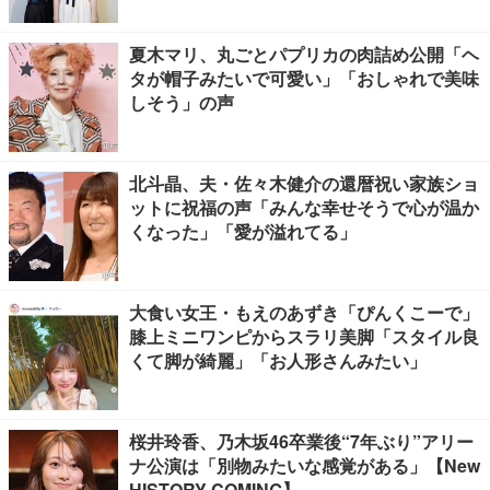
夏木マリ、丸ごとパプリカの肉詰め公開「ヘ
タが帽子みたいで可愛い」「おしゃれで美味
しそう」の声
北斗晶、夫・佐々木健介の還暦祝い家族ショ
ットに祝福の声「みんな幸せそうで心が温か
くなった」「愛が溢れてる」
大食い女王・もえのあずき「ぴんくこーで」
膝上ミニワンピからスラリ美脚「スタイル良
くて脚が綺麗」「お人形さんみたい」
桜井玲香、乃木坂46卒業後“7年ぶり”アリー
ナ公演は「別物みたいな感覚がある」【New
HISTORY COMING】