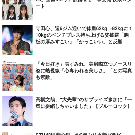
ート
寺田心、週6ジム通いで体重62kg→82kgに 1
10kgのベンチプレス持ち上げる姿披露「胸
板の厚みすごい」「かっこいい」と反響
「今日好き」表すみれ、美肩際立つノースリ
姿に熱視線「心奪われる美しさ」「どの写真
も素敵」
高橋文哉、“大先輩”のサプライズ参加に「一
気に委縮しちゃいました」【ブルーロック】
STU48甲斐心愛、約2年ぶり水着グラビ