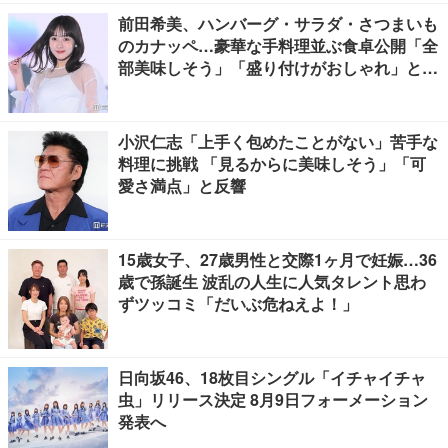
前田希美、ハンバーグ・サラダ・さつまいも
のカナッペ…豪華な手料理並ぶ食卓公開「全
部美味しそう」「盛り付けがおしゃれ」と絶
賛の声
小沢仁志「上手く包めたことがない」苦手な
料理に挑戦 「見るからに美味しそう」「可
愛さ満点」と反響
15歳女子、27歳男性と交際1ヶ月で妊娠…36
歳で孫誕生 波乱の人生に人気タレント思わ
ずツッコミ「だいぶ危ねえよ！」
日向坂46、18枚目シングル「イチャイチャ
虫」リリース決定 8月9日フォーメーション
発表へ