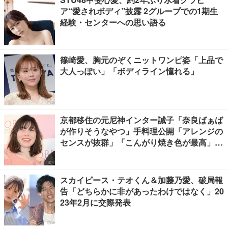
ア“愛されボディ”披露 2グループでの1期生
経験・センターへの思い語る
篠崎愛、胸元のぞくニットワンピ姿「上品で
大人っぽい」「ボディライン憧れる」
京都移住の元尼神インター誠子「奈良ばぁば
が作りそうなやつ」手料理公開「アレンジの
センスが抜群」「こんがり焼き色が最高」と
反響
スカイピース・テオくん＆加藤乃愛、破局報
告「どちらかに非があったわけではなく」20
23年2月に交際発表