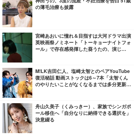
神田うの、3度の流産・不妊治療を告白 51歳
の薄毛治療も披露
宮崎あおいに憧れ＆目指すは大河ドラマ出演
英映画祭ノミネート「トーキョーナイトフォ
ール」で存在感発揮した葵うたの、演じ
た“孤独”に共感【注目の人物】
M!LK吉田仁人、塩崎太智とのペアYouTube
復活秘話 動画ストックは6～7本「太智くん
のやりたいことがなくなるまでは多分更新が
ある」
舟山久美子（くみっきー）、家族でシンガポ
ール移住へ「自分なりに納得できる選択を」
決意綴る