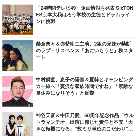
「24時間テレビ49」企画情報を発表 SixTON
ES京本大我はろう学校の生徒とドラムライ
ンに挑戦
榮倉奈々＆赤楚衛二主演、2組の兄妹が禁断
のラブ・サスペンス「あにいもうと」秋スタ
ート
中村獅童、息子の陽喜＆夏幹とキャンピング
カー旅へ「贅沢な家族時間ですね」「素敵な
夏休みになりそう」と反響
神谷天音＆中田乃愛、60周年記念作品「ウル
トラマンテオ」出演に感じた責任と不安「大
きな転機になる」“数ミリ単位のこだわり”特
撮技術に圧倒【インタビュー】