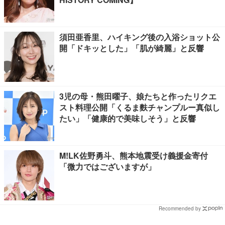
須田亜香里、ハイキング後の入浴ショット公
開「ドキッとした」「肌が綺麗」と反響
3児の母・熊田曜子、娘たちと作ったリクエ
スト料理公開「くるま麩チャンプルー真似し
たい」「健康的で美味しそう」と反響
M!LK佐野勇斗、熊本地震受け義援金寄付
「微力ではございますが」
Recommended by