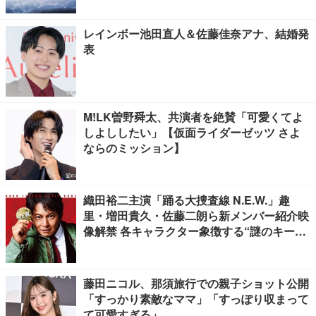
レインボー池田直人＆佐藤佳奈アナ、結婚発
表
M!LK曽野舜太、共演者を絶賛「可愛くてよ
しよししたい」【仮面ライダーゼッツ さよ
ならのミッション】
織田裕二主演「踊る大捜査線 N.E.W.」趣
里・増田貴久・佐藤二朗ら新メンバー紹介映
像解禁 各キャラクター象徴する“謎のキーワ
ード”も
藤田ニコル、那須旅行での親子ショット公開
「すっかり素敵なママ」「すっぽり収まって
て可愛すぎる」