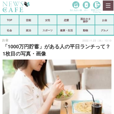
当たる占い師
占い
登録•
ログイン
マイルーム
面白ネタ
ホーム
TOP
芸能
女性
恋愛
お金
雑学
社会
政治
社会
政治
スポーツ
健康・生活
動物
グルメ
経済
海外
お金
2022.11.23（水） 13:13
「1000万円貯蓄」がある人の平日ランチって？
芸能
スポーツ
1枚目の写真・画像
恋愛
ビックリ
コメントポスト
アリ／ナシ
リリース
ショップ
登録・ログイン/マイルーム