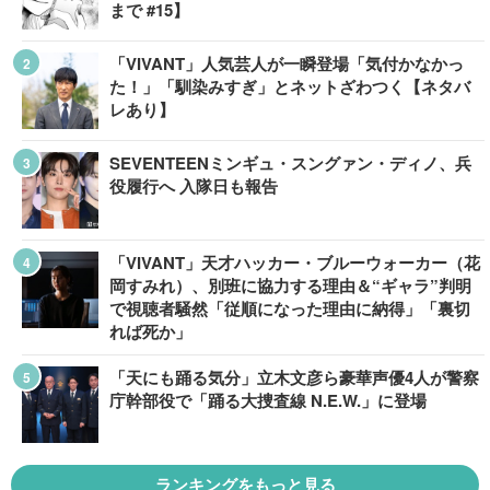
まで #15】
「VIVANT」人気芸人が一瞬登場「気付かなかっ
た！」「馴染みすぎ」とネットざわつく【ネタバ
レあり】
SEVENTEENミンギュ・スングァン・ディノ、兵
役履行へ 入隊日も報告
「VIVANT」天才ハッカー・ブルーウォーカー（花
岡すみれ）、別班に協力する理由＆“ギャラ”判明
で視聴者騒然「従順になった理由に納得」「裏切
れば死か」
「天にも踊る気分」立木文彦ら豪華声優4人が警察
庁幹部役で「踊る大捜査線 N.E.W.」に登場
ランキングをもっと見る