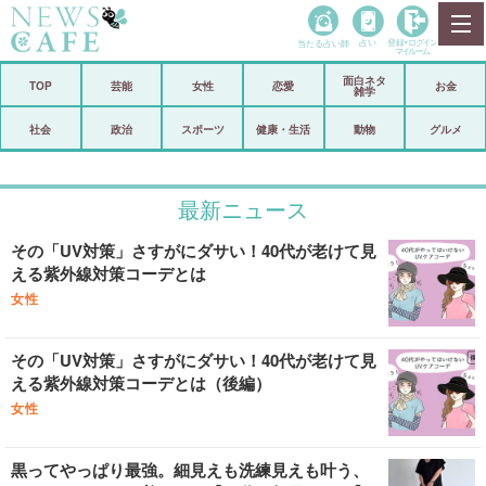
当たる占い師
占い
登録•
ログイン
マイルーム
面白ネタ
ホーム
TOP
芸能
女性
恋愛
お金
雑学
社会
政治
社会
政治
スポーツ
健康・生活
動物
グルメ
経済
海外
最新ニュース
芸能
スポーツ
その「UV対策」さすがにダサい！40代が老けて見
恋愛
ビックリ
える紫外線対策コーデとは
コメントポスト
アリ／ナシ
女性
リリース
ショップ
その「UV対策」さすがにダサい！40代が老けて見
える紫外線対策コーデとは（後編）
登録・ログイン/マイルーム
女性
黒ってやっぱり最強。細見えも洗練見えも叶う、