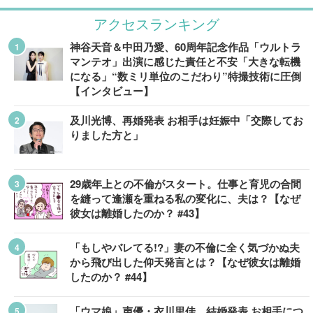
アクセスランキング
神谷天音＆中田乃愛、60周年記念作品「ウルトラ
マンテオ」出演に感じた責任と不安「大きな転機
になる」“数ミリ単位のこだわり”特撮技術に圧倒
【インタビュー】
及川光博、再婚発表 お相手は妊娠中「交際してお
りました方と」
29歳年上との不倫がスタート。仕事と育児の合間
を縫って逢瀬を重ねる私の変化に、夫は？【なぜ
彼女は離婚したのか？ #43】
「もしやバレてる!?」妻の不倫に全く気づかぬ夫
から飛び出した仰天発言とは？【なぜ彼女は離婚
したのか？ #44】
「ウマ娘」声優・衣川里佳、結婚発表 お相手につ