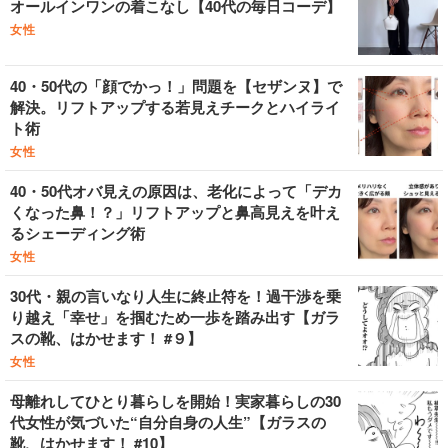
オールインワンの着こなし【40代の毎日コーデ】
女性
40・50代の「顔でかっ！」問題を【セザンヌ】で
解決。リフトアップする若見えチークとハイライ
ト術
女性
40・50代オバ見えの原因は、老化によって「デカ
くなった鼻！？」リフトアップと鼻高見えを叶え
るシェーディング術
女性
30代・親の言いなり人生に終止符を！過干渉を乗
り越え「幸せ」を掴むため一歩を踏み出す【ガラ
スの靴、はかせます！ #９】
女性
母離れしてひとり暮らしを開始！実家暮らしの30
代女性が気づいた“自分自身の人生”【ガラスの
靴、はかせます！ #10】